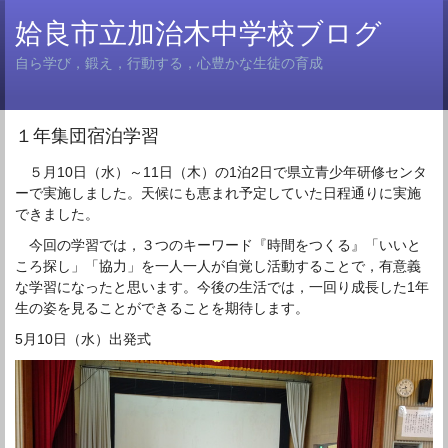
姶良市立加治木中学校ブログ
自ら学び，鍛え，行動する，心豊かな生徒の育成
１年集団宿泊学習
５月10日（水）～11日（木）の1泊2日で県立青少年研修センタ
ーで実施しました。天候にも恵まれ予定していた日程通りに実施
できました。
今回の学習では，３つのキーワード『時間をつくる』「いいと
ころ探し」「協力」を一人一人が自覚し活動することで，有意義
な学習になったと思います。今後の生活では，一回り成長した1年
生の姿を見ることができることを期待します。
5月10日（水）出発式