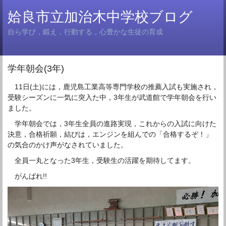
姶良市立加治木中学校ブログ
自ら学び，鍛え，行動する，心豊かな生徒の育成
学年朝会(3年)
11日(土)には，鹿児島工業高等専門学校の推薦入試も実施され，
受験シーズンに一気に突入た中，3年生が武道館で学年朝会を行い
ました。
学年朝会では，3年生全員の進路実現，これからの入試に向けた
決意，合格祈願，結びは，エンジンを組んでの「合格するぞ！」
の気合のかけ声がなされていました。
全員一丸となった3年生，受験生の活躍を期待してます。
がんばれ!!