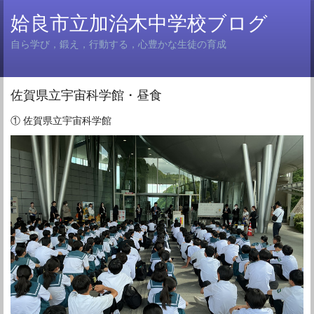
姶良市立加治木中学校ブログ
自ら学び，鍛え，行動する，心豊かな生徒の育成
佐賀県立宇宙科学館・昼食
① 佐賀県立宇宙科学館